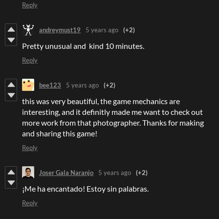
Reply
andreymust19
5 years ago
(+2)
Pretty unusual and kind 10 minutes.
Reply
bee123
5 years ago
(+2)
this was very beautiful, the game mechanics are
interesting, and it definitly made me want to check out
more work from that photographer. Thanks for making
and sharing this game!
Reply
Joser Gala Naranjo
5 years ago
(+2)
¡Me ha encantado! Estoy sin palabras.
Reply