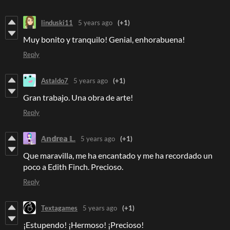
linduski11
5 years ago
(+1)
Muy bonito y tranquilo! Genial, enhorabuena!
Reply
Astaldo7
5 years ago
(+1)
Gran trabajo. Una obra de arte!
Reply
𝔸𝕟𝕕𝕣𝕖𝕒 𝕃.
5 years ago
(+1)
Que maravilla, me ha encantado y me ha recordado un
poco a Edith Finch. Precioso.
Reply
Textagames
5 years ago
(+1)
¡Estupendo! ¡Hermoso! ¡Precioso!