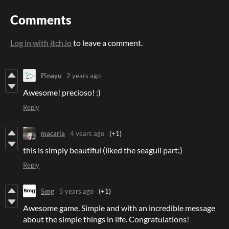
Comments
Log in with itch.io
to leave a comment.
Pinayu
2 years ago
Awesome! precioso! :)
Reply
macaria
4 years ago
(+1)
this is simply beautiful (liked the seagull part:)
Reply
5mg
5 years ago
(+1)
Awesome game. Simple and with an incredible message
about the simple things in life. Congratulations!